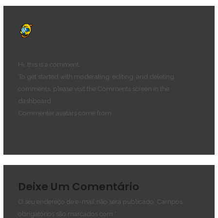
A WORDPRESS COMMENTER
07/11/2021 EM 14:38
Hi, this is a comment.
To get started with moderating, editing, and deleting
comments, please visit the Comments screen in the
dashboard.
Commenter avatars come from
Gravatar
.
Responder
Deixe Um Comentário
O seu endereço de e-mail não será publicado.
Campos
obrigatórios são marcados com
*